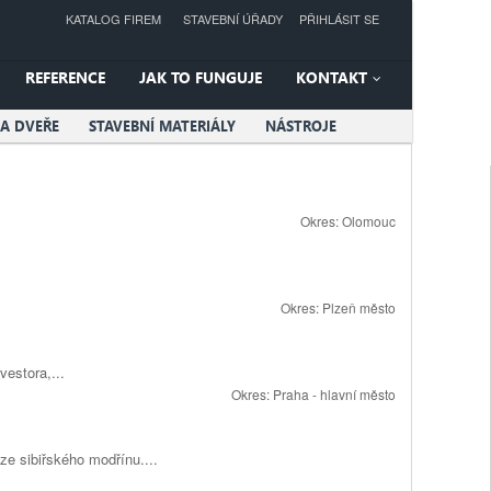
KATALOG FIREM
STAVEBNÍ ÚŘADY
PŘIHLÁSIT SE
REFERENCE
JAK TO FUNGUJE
KONTAKT
A DVEŘE
STAVEBNÍ MATERIÁLY
NÁSTROJE
Okres:
Olomouc
Okres:
Plzeň město
vestora,...
Okres:
Praha - hlavní město
ze sibiřského modřínu....