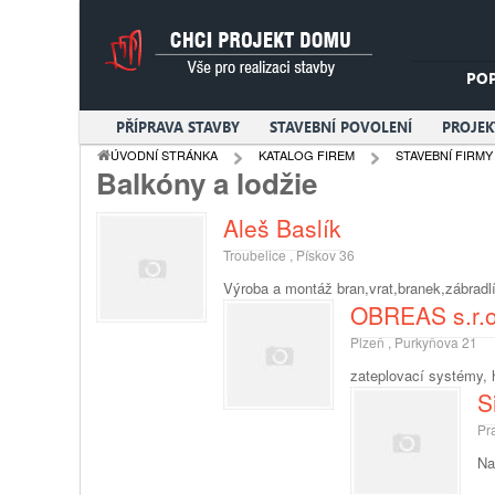
PO
PŘÍPRAVA STAVBY
STAVEBNÍ POVOLENÍ
PROJE
ÚVODNÍ STRÁNKA
KATALOG FIREM
STAVEBNÍ FIRMY
Balkóny a lodžie
Aleš Baslík
Troubelice , Pískov 36
Výroba a montáž bran,vrat,branek,zábradl
OBREAS s.r.o
Plzeň , Purkyňova 21
zateplovací systémy, h
S
Pr
Na