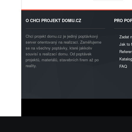
O CHCI PROJEKT DOMU.CZ
PRO POP
Chci projekt domu.cz je jediný poptávkový
Zadat 
server orientovaný na realizaci. Zaměřujeme
Jak to 
se na všechny poptávky, které jakkoliv
Referen
souvisí s realizací domu. Od poptávek
Katalo
projektů, materiálů, stavebních firem až po
reality.
FAQ